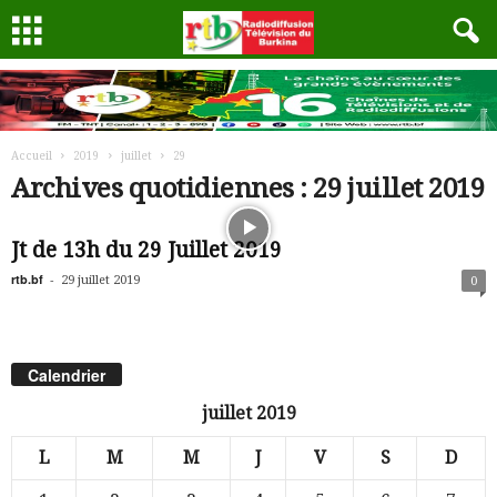
Accueil
2019
juillet
29
Archives quotidiennes : 29 juillet 2019
Jt de 13h du 29 Juillet 2019
rtb.bf
-
29 juillet 2019
0
Calendrier
juillet 2019
L
M
M
J
V
S
D