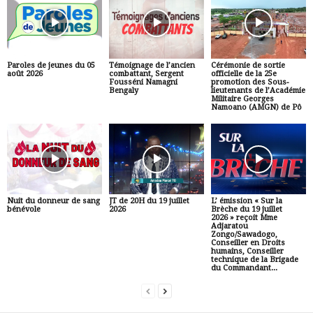
Paroles de jeunes du 05
Témoignage de l’ancien
Cérémonie de sortie
août 2026
combattant, Sergent
officielle de la 25e
Fousséni Namagni
promotion des Sous-
Bengaly
lieutenants de l’Académie
Militaire Georges
Namoano (AMGN) de Pô
Nuit du donneur de sang
JT de 20H du 19 juillet
L’ émission « Sur la
bénévole
2026
Brèche du 19 juillet
2026 » reçoit Mme
Adjaratou
Zongo/Sawadogo,
Conseiller en Droits
humains, Conseiller
technique de la Brigade
du Commandant...