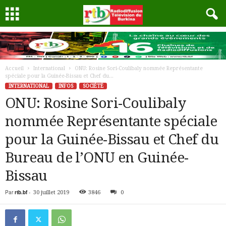
Accueil
International
ONU: Rosine Sori-Coulibaly nommée Représentante
spéciale pour la Guinée-Bissau et Chef du...
INTERNATIONAL
INFOS
SOCIÉTÉ
ONU: Rosine Sori-Coulibaly
nommée Représentante spéciale
pour la Guinée-Bissau et Chef du
Bureau de l’ONU en Guinée-
Bissau
Par
rtb.bf
-
30 juillet 2019
3846
0