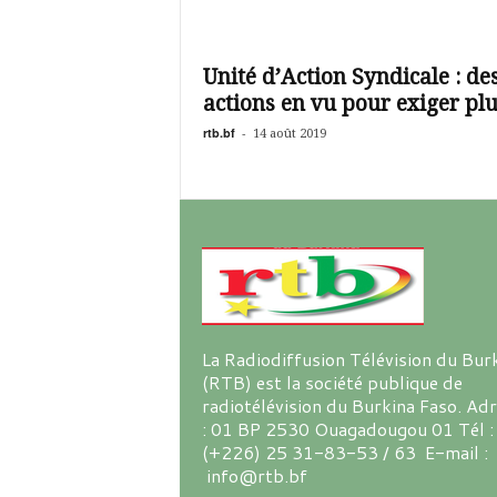
Unité d’Action Syndicale : de
actions en vu pour exiger plus
rtb.bf
-
14 août 2019
La Radiodiffusion Télévision du Bur
(RTB) est la société publique de
radiotélévision du Burkina Faso. Ad
: 01 BP 2530 Ouagadougou 01 Tél :
(+226) 25 31-83-53 / 63 E-mail :
info@rtb.bf