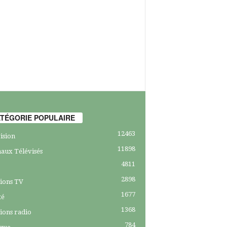
TÉGORIE POPULAIRE
12463
ision
11898
aux Télévisés
4811
2898
ions TV
1677
té
1368
ions radio
784