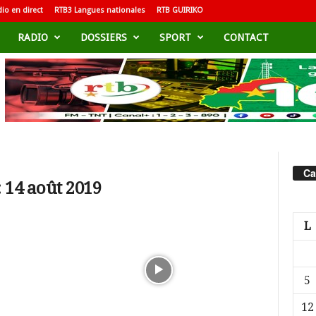
io en direct
RTB3 Langues nationales
RTB GUIRIKO
RADIO
DOSSIERS
SPORT
CONTACT
Ca
 14 août 2019
L
5
12