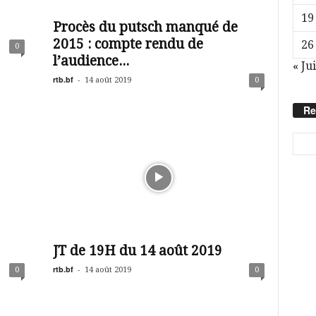
19
Procès du putsch manqué de
2015 : compte rendu de
26
0
l’audience...
« Jui
rtb.bf
-
14 août 2019
0
Re
JT de 19H du 14 août 2019
rtb.bf
-
0
14 août 2019
0