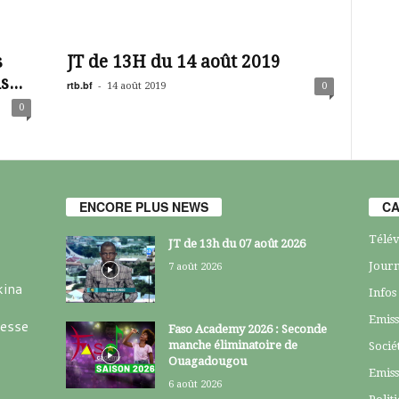
s
JT de 13H du 14 août 2019
...
rtb.bf
-
14 août 2019
0
0
ENCORE PLUS NEWS
CA
Télév
JT de 13h du 07 août 2026
Journ
7 août 2026
kina
Infos
Emiss
resse
Faso Academy 2026 : Seconde
manche éliminatoire de
Socié
Ouagadougou
Emiss
6 août 2026