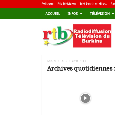
Politique
Rtb Télévision
Télé Zenith en direct
Rad
ACCUEIL
INFOS
TÉLÉVISION
R
a
d
i
o
d
i
f
Accueil
2019
août
14
f
Archives quotidiennes :
u
s
i
o
n
T
é
l