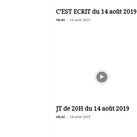
é
v
C’EST ECRIT du 14 août 2019
i
s
rtb.bf
-
14 août 2019
i
o
n
d
u
B
u
r
k
i
n
a
JT de 20H du 14 août 2019
rtb.bf
-
14 août 2019