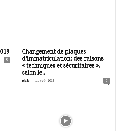
2019
Changement de plaques
d’immatriculation: des raisons
0
« techniques et sécuritaires »,
selon le...
rtb.bf
-
14 août 2019
0