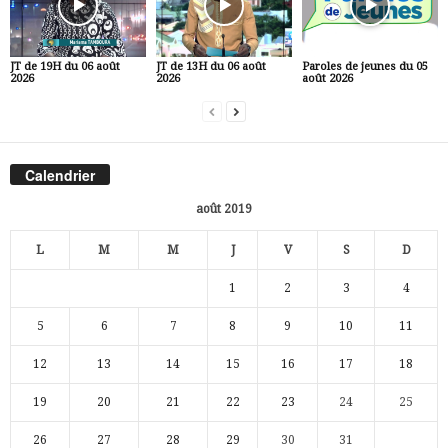
JT de 19H du 06 août
JT de 13H du 06 août
Paroles de jeunes du 05
2026
2026
août 2026
Calendrier
août 2019
L
M
M
J
V
S
D
1
2
3
4
5
6
7
8
9
10
11
12
13
14
15
16
17
18
19
20
21
22
23
24
25
26
27
28
29
30
31