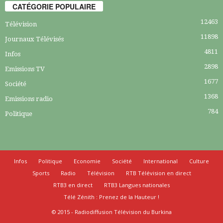
CATÉGORIE POPULAIRE
12463
Télévision
11898
Journaux Télévisés
4811
Infos
2898
Emissions TV
1677
Société
1368
Emissions radio
784
Politique
Infos
Politique
Economie
Société
International
Culture
Sports
Radio
Télévision
RTB Télévision en direct
RTB3 en direct
RTB3 Langues nationales
Télé Zénith : Prenez de la Hauteur !
© 2015 - Radiodiffusion Télévision du Burkina