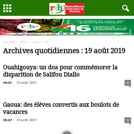
Accueil
2019
août
19
Archives quotidiennes : 19 août 2019
Ouahigouya: un doa pour commémorer la
disparition de Salifou Diallo
rtb.bf
-
19 août 2019
0
Gaoua: des élèves convertis aux boulots de
vacances
rtb.bf
-
19 août 2019
0