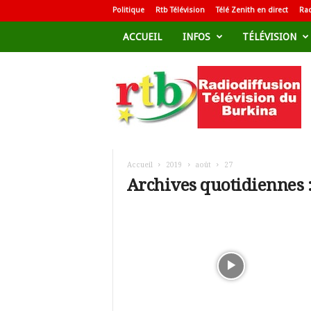
Politique
Rtb Télévision
Télé Zenith en direct
Rad
ACCUEIL
INFOS
TÉLÉVISION
R
a
d
i
o
d
i
f
Accueil
2019
août
27
f
Archives quotidiennes :
u
s
i
o
n
T
é
l