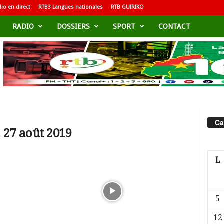
io en direct
RTB3 Langues nationales
RTB GUIRIKO
RADIO
DOSSIERS
SPORT
CONTACT
Ca
 27 août 2019
L
5
12