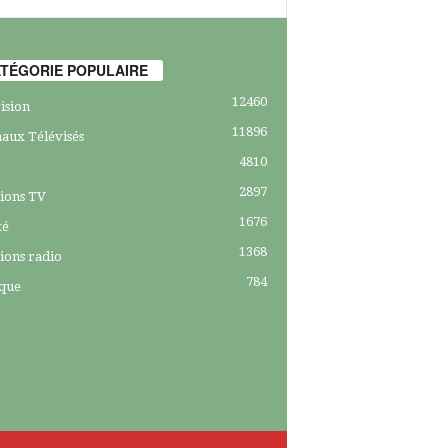
TÉGORIE POPULAIRE
12460
ision
11896
aux Télévisés
4810
2897
ions TV
1676
té
1368
ions radio
784
ique