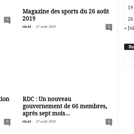
19
Magazine des sports du 26 août
2019
26
0
rtb.bf
-
27 août 2019
0
« Jui
Re
tion
RDC : Un nouveau
gouvernement de 66 membres,
après sept mois...
rtb.bf
-
0
27 août 2019
0