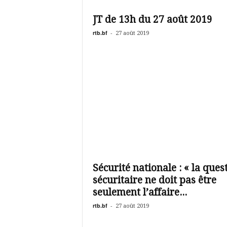
é
v
JT de 13h du 27 août 2019
i
s
rtb.bf
-
27 août 2019
i
o
n
d
u
B
u
r
k
i
n
a
Sécurité nationale : « la ques
sécuritaire ne doit pas être
seulement l’affaire...
rtb.bf
-
27 août 2019