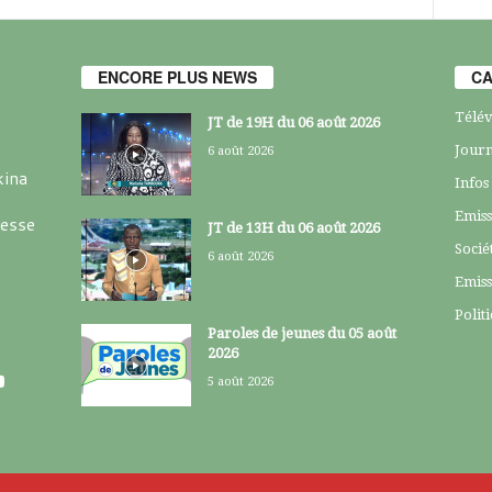
ENCORE PLUS NEWS
CA
Télév
JT de 19H du 06 août 2026
Journ
6 août 2026
kina
Infos
Emiss
resse
JT de 13H du 06 août 2026
Socié
6 août 2026
Emiss
Polit
Paroles de jeunes du 05 août
2026
5 août 2026