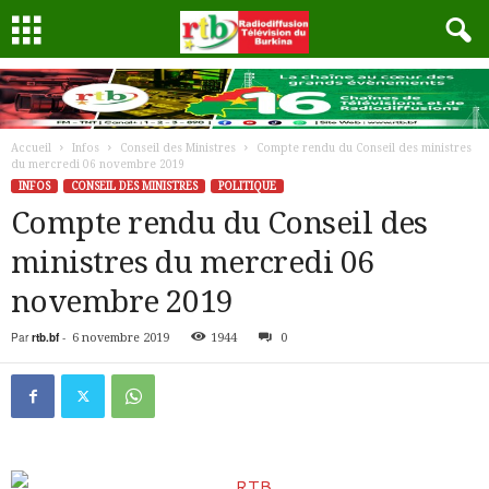
Accueil
Infos
Conseil des Ministres
Compte rendu du Conseil des ministres
du mercredi 06 novembre 2019
INFOS
CONSEIL DES MINISTRES
POLITIQUE
Compte rendu du Conseil des
ministres du mercredi 06
novembre 2019
Par
rtb.bf
-
6 novembre 2019
1944
0