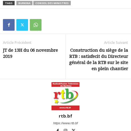
TAGS
BURKINA
CONSEIL DES MINISTRES
Article Précédent
Article Suivant
JT de 13H du 06 novembre
Construction du siège de la
2019
RTB : satisfecit du Directeur
général de la RTB sur le site
en plein chantier
rtb.bf
https://www.rtb.bf