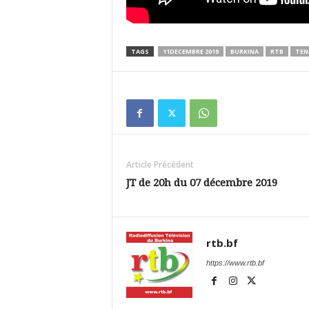
TAGS
11DECEMBRE 2019
BURKINA
RTB
TE
Article Précédent
JT de 20h du 07 décembre 2019
rtb.bf
https://www.rtb.bf