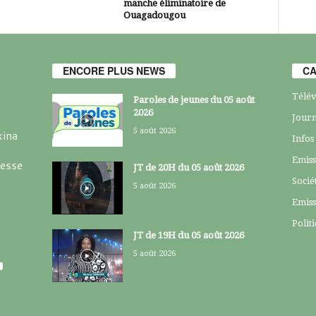
manche éliminatoire de
Ouagadougou
ENCORE PLUS NEWS
CA
Télév
Paroles de jeunes du 05 août
2026
Journ
5 août 2026
kina
Infos
Emiss
resse
JT de 20H du 05 août 2026
Socié
5 août 2026
Emiss
Polit
JT de 19H du 05 août 2026
5 août 2026