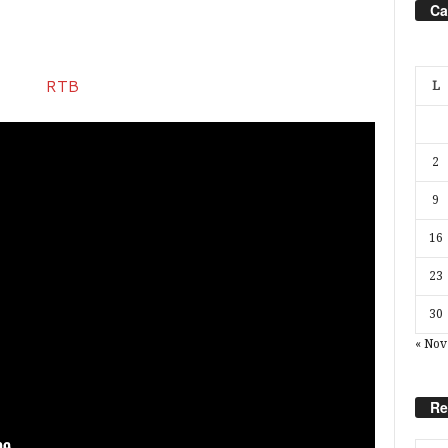
Ca
L
2
9
16
23
30
« Nov
Re