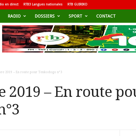
io en direct
RTB3 Langues nationales
RTB GUIRIKO
RADIO
DOSSIERS
SPORT
CONTACT
re 2019 – En route pour Tenkodogo n°3
 2019 – En route po
n°3