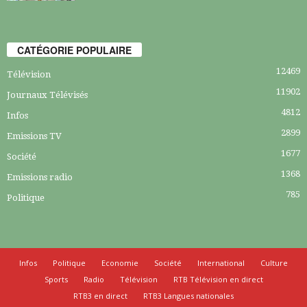
CATÉGORIE POPULAIRE
12469
Télévision
11902
Journaux Télévisés
4812
Infos
2899
Emissions TV
1677
Société
1368
Emissions radio
785
Politique
Infos
Politique
Economie
Société
International
Culture
Sports
Radio
Télévision
RTB Télévision en direct
RTB3 en direct
RTB3 Langues nationales