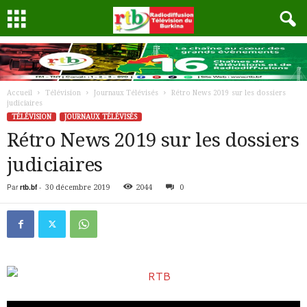
Accueil
Télévision
Journaux Télévisés
Rétro News 2019 sur les dossiers
judiciaires
TÉLÉVISION
JOURNAUX TÉLÉVISÉS
Rétro News 2019 sur les dossiers
judiciaires
Par
rtb.bf
-
30 décembre 2019
2044
0