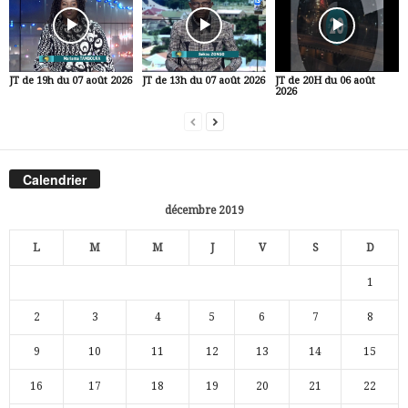
JT de 19h du 07 août 2026
JT de 13h du 07 août 2026
JT de 20H du 06 août
2026
Calendrier
décembre 2019
L
M
M
J
V
S
D
1
2
3
4
5
6
7
8
9
10
11
12
13
14
15
16
17
18
19
20
21
22