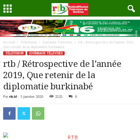
Accueil
Télévision
Journaux Télévisés
rtb / Rétrospective de l’année 2019,
Que retenir de la diplomatie burkinabé
TÉLÉVISION
JOURNAUX TÉLÉVISÉS
rtb / Rétrospective de l’année
2019, Que retenir de la
diplomatie burkinabé
Par
rtb.bf
-
5 janvier 2020
2325
0