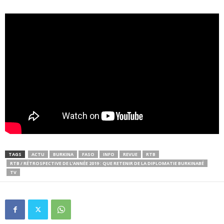
TAGS
ACTU
BURKINA
FASO
INFO
REVUE
RTB
RTB / RÉTROSPECTIVE DE L’ANNÉE 2019 : QUE RETENIR DE LA DIPLOMATIE BURKINABÉ
TV