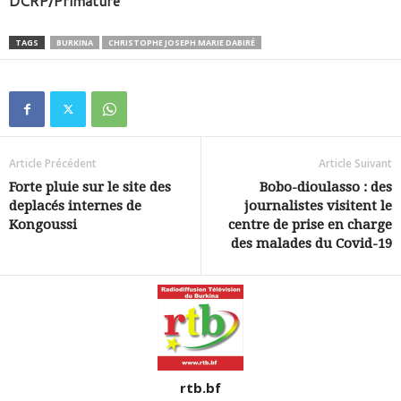
DCRP/Primature
TAGS
BURKINA
CHRISTOPHE JOSEPH MARIE DABIRÉ
Article Précédent
Article Suivant
Forte pluie sur le site des
Bobo-dioulasso : des
deplacés internes de
journalistes visitent le
Kongoussi
centre de prise en charge
des malades du Covid-19
rtb.bf