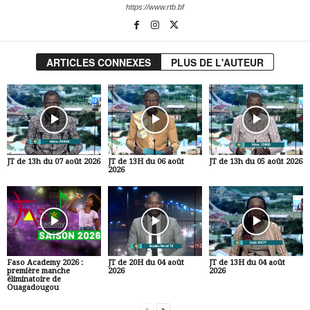
https://www.rtb.bf
ARTICLES CONNEXES
PLUS DE L'AUTEUR
JT de 13h du 07 août 2026
JT de 13H du 06 août
JT de 13h du 05 août 2026
2026
Faso Academy 2026 :
JT de 20H du 04 août
JT de 13H du 04 août
première manche
2026
2026
éliminatoire de
Ouagadougou