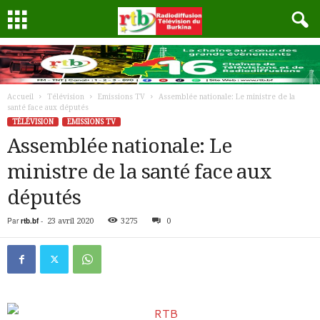
Accueil
Télévision
Emissions TV
Assemblée nationale: Le ministre de la
santé face aux députés
TÉLÉVISION
EMISSIONS TV
Assemblée nationale: Le
ministre de la santé face aux
députés
Par
rtb.bf
-
23 avril 2020
3275
0