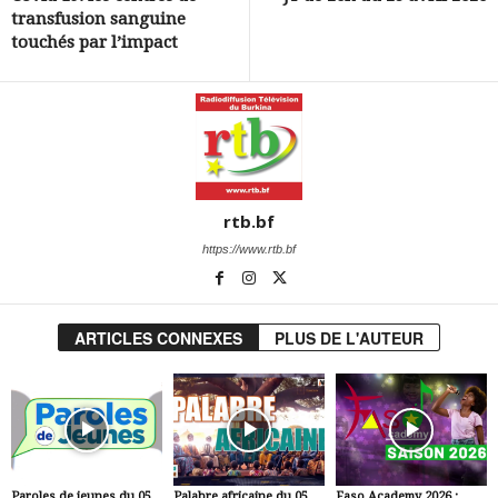
transfusion sanguine
touchés par l’impact
rtb.bf
https://www.rtb.bf
ARTICLES CONNEXES
PLUS DE L'AUTEUR
Paroles de jeunes du 05
Palabre africaine du 05
Faso Academy 2026 :