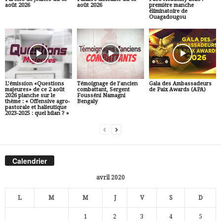
août 2026
août 2026
première manche
éliminatoire de
Ouagadougou
L’émission «Questions
Témoignage de l’ancien
Gala des Ambassadeurs
majeures» de ce 2 août
combattant, Sergent
de Paix Awards (APA)
2026 planche sur le
Fousséni Namagni
thème : « Offensive agro-
Bengaly
pastorale et halieutique
2023-2025 : quel bilan ? »
Calendrier
avril 2020
L
M
M
J
V
S
D
1
2
3
4
5