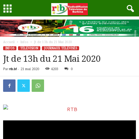
Accueil
Infos
Jt de 13h du 21 Mai 2020
INFOS
TÉLÉVISION
JOURNAUX TÉLÉVISÉS
Jt de 13h du 21 Mai 2020
Par
rtb.bf
-
21 mai 2020
4203
0