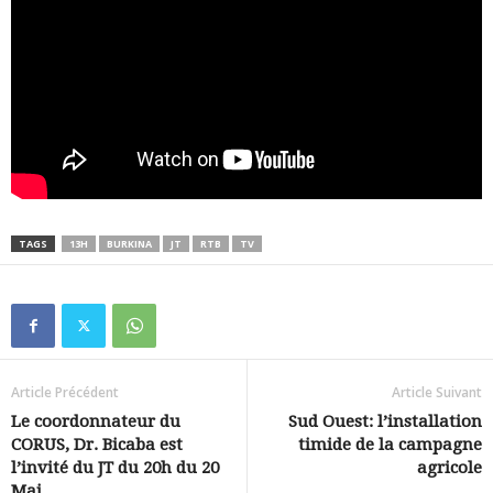
TAGS
13H
BURKINA
JT
RTB
TV
Article Précédent
Article Suivant
Le coordonnateur du
Sud Ouest: l’installation
CORUS, Dr. Bicaba est
timide de la campagne
l’invité du JT du 20h du 20
agricole
Mai