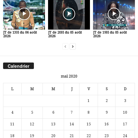
JT de 13H du 06 août
JT de 20H du 05 août
JT de 19H du 05 août
2026
2026
2026
Calendrier
mai 2020
L
M
M
J
V
S
D
1
2
3
4
5
6
7
8
9
10
11
12
13
14
15
16
17
18
19
20
21
22
23
24