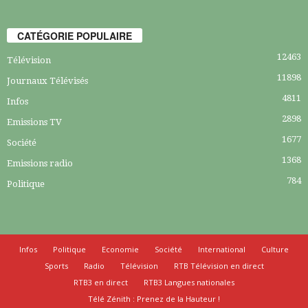
CATÉGORIE POPULAIRE
12463
Télévision
11898
Journaux Télévisés
4811
Infos
2898
Emissions TV
1677
Société
1368
Emissions radio
784
Politique
Infos
Politique
Economie
Société
International
Culture
Sports
Radio
Télévision
RTB Télévision en direct
RTB3 en direct
RTB3 Langues nationales
Télé Zénith : Prenez de la Hauteur !