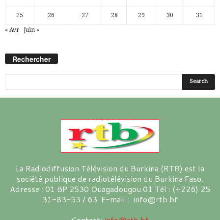
25
26
27
28
29
30
31
« Avr
Juin »
Rechercher
La Radiodiffusion Télévision du Burkina (RTB) est la
société publique de radiotélévision du Burkina Faso.
Adresse : 01 BP 2530 Ouagadougou 01 Tél : (+226) 25
31-83-53 / 63 E-mail : info@rtb.bf
Contact:
info@rtb.bf