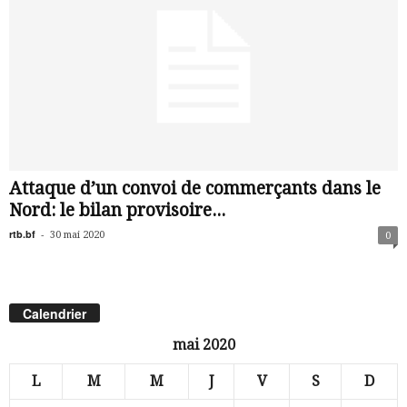
Attaque d’un convoi de commerçants dans le
Nord: le bilan provisoire...
rtb.bf
-
30 mai 2020
0
Calendrier
mai 2020
L
M
M
J
V
S
D