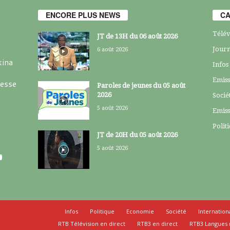
ENCORE PLUS NEWS
CA
Télév
JT de 13H du 06 août 2026
Journ
6 août 2026
kina
Infos
Emiss
resse
Paroles de jeunes du 05 août
2026
Socié
5 août 2026
Emiss
Polit
JT de 20H du 05 août 2026
5 août 2026
Infos
Politique
Economie
Société
Internation
RTB Télévision en direct
RTB3 en direct
RTB3 Langues 