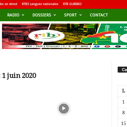
io en direct
RTB3 Langues nationales
RTB GUIRIKO
RADIO
DOSSIERS
SPORT
CONTACT
Ca
 1 juin 2020
L
1
8
15