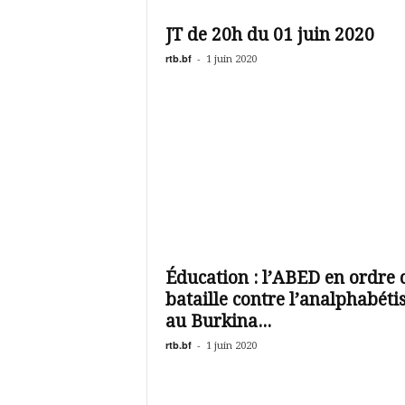
é
v
JT de 20h du 01 juin 2020
i
s
rtb.bf
-
1 juin 2020
i
o
n
d
u
B
u
r
k
i
n
Éducation : l’ABED en ordre 
a
bataille contre l’analphabét
au Burkina...
rtb.bf
-
1 juin 2020