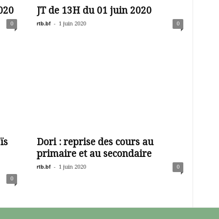
020
JT de 13H du 01 juin 2020
rtb.bf
-
0
1 juin 2020
0
ïs
Dori : reprise des cours au
primaire et au secondaire
rtb.bf
-
1 juin 2020
0
0