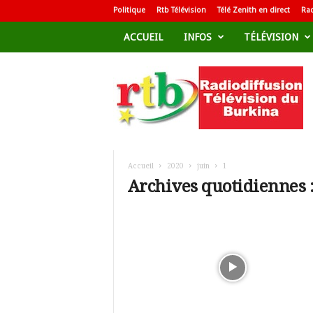
Politique
Rtb Télévision
Télé Zenith en direct
Rad
ACCUEIL
INFOS
TÉLÉVISION
R
a
d
i
o
d
i
f
Accueil
2020
juin
1
f
Archives quotidiennes :
u
s
i
o
n
T
é
l