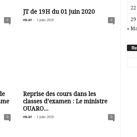
22
JT de 19H du 01 juin 2020
29
rtb.bf
-
0
1 juin 2020
0
« Ma
Re
de
Reprise des cours dans les
isme
classes d’examen : Le ministre
OUARO...
rtb.bf
-
0
1 juin 2020
0