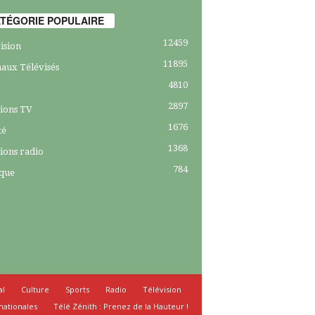
TÉGORIE POPULAIRE
12459
ision
11895
aux Télévisés
4810
2897
ions TV
1676
té
1368
ions radio
784
ique
al
Culture
Sports
Radio
Télévision
nationales
Télé Zénith : Prenez de la Hauteur !