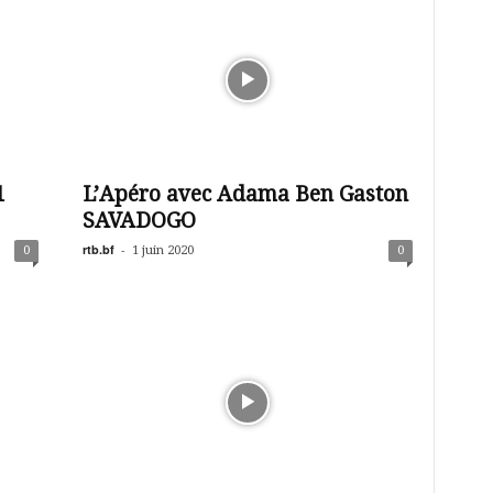
1
L’Apéro avec Adama Ben Gaston
SAVADOGO
rtb.bf
-
0
1 juin 2020
0