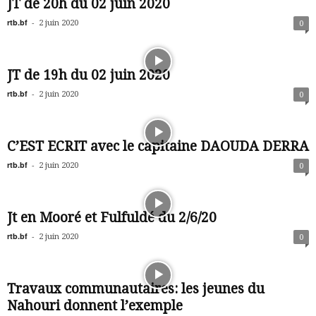
JT de 20h du 02 juin 2020
rtb.bf
-
2 juin 2020
0
JT de 19h du 02 juin 2020
rtb.bf
-
2 juin 2020
0
C’EST ECRIT avec le capitaine DAOUDA DERRA
rtb.bf
-
2 juin 2020
0
Jt en Mooré et Fulfuldé du 2/6/20
rtb.bf
-
2 juin 2020
0
Travaux communautaires: les jeunes du
Nahouri donnent l’exemple