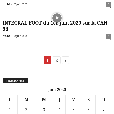
rtb.bf
-
2 juin 2020
0
INTEGRAL FOOT du 1er Juin 2020 sur la CAN
98
rtb.bf
-
2 juin 2020
0
1
2
Calendrier
juin 2020
L
M
M
J
V
S
D
1
2
3
4
5
6
7