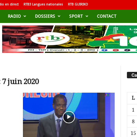
io en direct
RTB3 Langues nationales
RTB GUIRIKO
RADIO
DOSSIERS
SPORT
CONTACT
Ca
 7 juin 2020
L
1
8
15