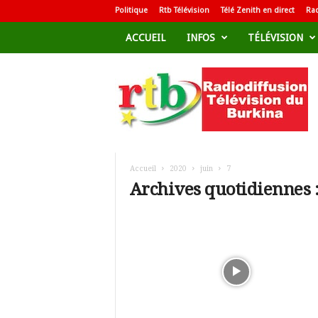
Politique
Rtb Télévision
Télé Zenith en direct
Rad
ACCUEIL
INFOS
TÉLÉVISION
R
a
d
i
o
d
i
f
Accueil
2020
juin
7
f
Archives quotidiennes :
u
s
i
o
n
T
é
l