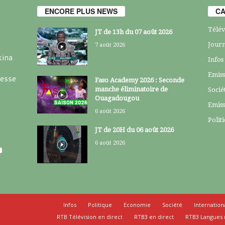
ENCORE PLUS NEWS
CA
Télév
JT de 13h du 07 août 2026
Journ
7 août 2026
kina
Infos
Emiss
resse
Faso Academy 2026 : Seconde
manche éliminatoire de
Socié
Ouagadougou
Emiss
6 août 2026
Polit
JT de 20H du 06 août 2026
6 août 2026
Infos
Politique
Economie
Société
Internation
RTB Télévision en direct
RTB3 en direct
RTB3 Langues 