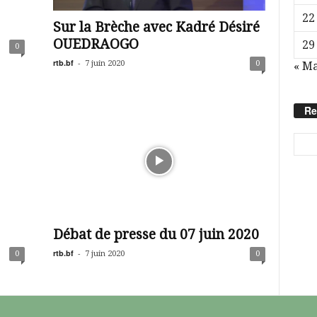
22
Sur la Brèche avec Kadré Désiré
OUEDRAOGO
29
0
rtb.bf
-
7 juin 2020
0
« Ma
Re
Débat de presse du 07 juin 2020
rtb.bf
-
0
7 juin 2020
0