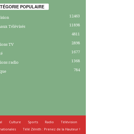
TÉGORIE POPULAIRE
12463
ision
11898
aux Télévisés
4811
2898
ions TV
1677
té
1368
ions radio
784
ique
al
Culture
Sports
Radio
Télévision
nationales
Télé Zénith : Prenez de la Hauteur !