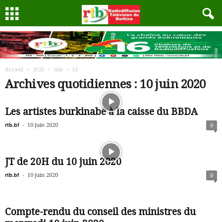
Accueil
2020
juin
10
Archives quotidiennes : 10 juin 2020
Les artistes burkinabè à la caisse du BBDA
rtb.bf
-
10 juin 2020
0
JT de 20H du 10 juin 2020
rtb.bf
-
10 juin 2020
0
Compte-rendu du conseil des ministres du