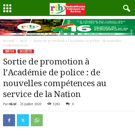
Accueil
Infos
Sortie de promotion à l’Académie de police : de nouvelles
compétences au...
INFOS
SOCIÉTÉ
Sortie de promotion à
l’Académie de police : de
nouvelles compétences au
service de la Nation
Par
rtb.bf
-
23 juillet 2020
3282
0