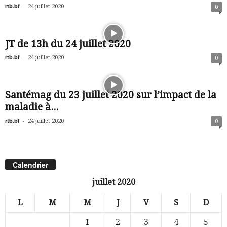
rtb.bf
-
24 juillet 2020
0
JT de 13h du 24 juillet 2020
rtb.bf
-
24 juillet 2020
0
Santémag du 23 juillet 2020 sur l’impact de la
maladie à...
rtb.bf
-
24 juillet 2020
0
Calendrier
juillet 2020
L
M
M
J
V
S
D
1
2
3
4
5