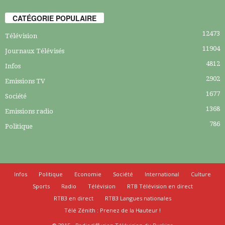
CATÉGORIE POPULAIRE
12473
Télévision
11904
Journaux Télévisés
4812
Infos
2902
Emissions TV
1677
Société
1368
Emissions radio
786
Politique
Infos
Politique
Economie
Société
International
Culture
Sports
Radio
Télévision
RTB Télévision en direct
RTB3 en direct
RTB3 Langues nationales
Télé Zénith : Prenez de la Hauteur !