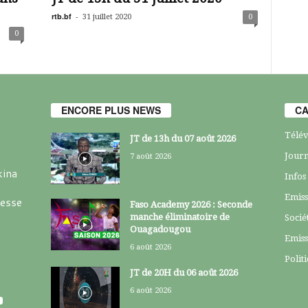
rtb.bf
-
31 juillet 2020
0
0
ENCORE PLUS NEWS
CA
Télév
JT de 13h du 07 août 2026
Journ
7 août 2026
kina
Infos
Emiss
resse
Faso Academy 2026 : Seconde
manche éliminatoire de
Socié
Ouagadougou
Emiss
6 août 2026
Polit
JT de 20H du 06 août 2026
6 août 2026