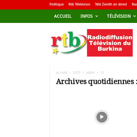
Politique
Rtb Télévision
Télé Zenith en direct
Rad
ACCUEIL
INFOS
TÉLÉVISION
R
a
d
i
o
d
i
f
Accueil
2020
juillet
31
f
Archives quotidiennes : 
u
s
i
o
n
T
é
l