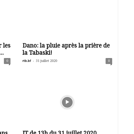
 les
Dano: la pluie après la prière de
..
la Tabaski!
rtb.bf
-
0
31 juillet 2020
0
ans
JT de 13h du 31 juillet 2020