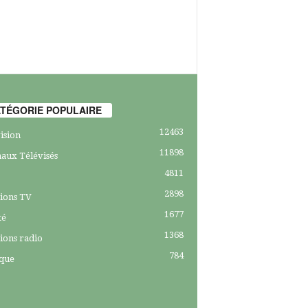
TÉGORIE POPULAIRE
12463
ision
11898
aux Télévisés
4811
2898
ions TV
1677
té
1368
ions radio
784
ique