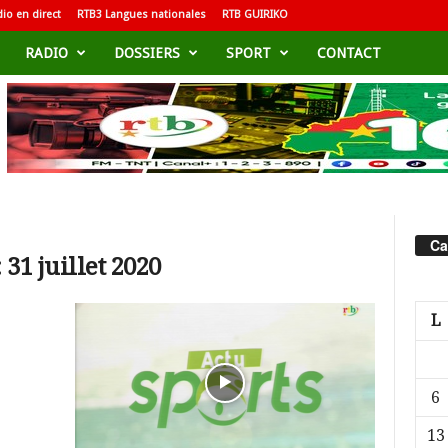
io en direct
RTB3 Langues nationales
RTB GUIRIKO
RADIO
DOSSIERS
SPORT
CONTACT
Ca
31 juillet 2020
L
6
13