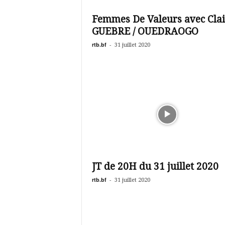
é
v
Femmes De Valeurs avec Clai
i
GUEBRE / OUEDRAOGO
s
i
rtb.bf
-
31 juillet 2020
o
n
d
u
B
u
r
k
i
n
a
JT de 20H du 31 juillet 2020
rtb.bf
-
31 juillet 2020