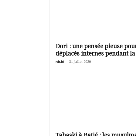
Dori : une pensée pieuse pour
déplacés internes pendant la.
rtb.bf
-
31 juillet 2020
Tabaski à Batié : les musulm