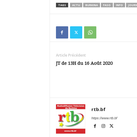
TAGS
ACTU
BURKINA
FASO
INFO
JOUR
Article Précédent
JT de 13H du 16 Août 2020
rtb.bf
https://www.rtb.bf