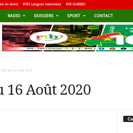
io en direct
RTB3 Langues nationales
RTB GUIRIKO
RADIO
DOSSIERS
SPORT
CONTACT
e 20H du 16 Août 2020
u 16 Août 2020
Ca