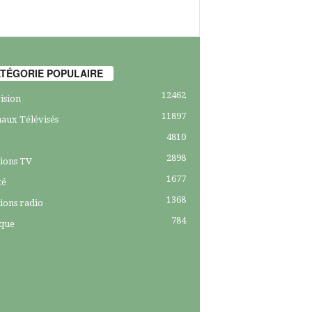
TÉGORIE POPULAIRE
12462
ision
11897
aux Télévisés
4810
2898
ions TV
1677
té
1368
ions radio
784
ique