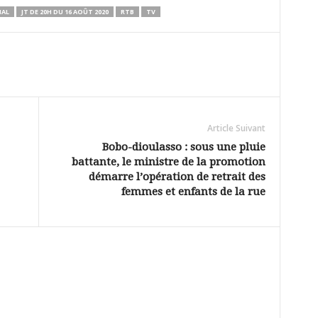
NAL
JT DE 20H DU 16 AOÛT 2020
RTB
TV
Article Suivant
Bobo-dioulasso : sous une pluie
battante, le ministre de la promotion
démarre l’opération de retrait des
femmes et enfants de la rue