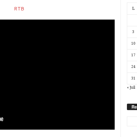
L
3
10
17
24
31
« Juil
Re