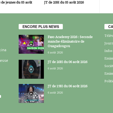
 de jeunes du 05 août
JT de 20H du 05 août 2026
ENCORE PLUS NEWS
CA
Télév
Faso Academy 2026 : Seconde
manche éliminatoire de
Journ
Ouagadougou
kina
Infos
6 août 2026
Emiss
resse
JT de 20H du 06 août 2026
Socié
6 août 2026
Emiss
Polit
JT de 19H du 06 août 2026
6 août 2026