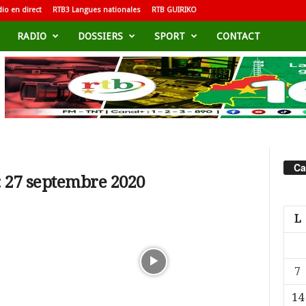
io en direct
RTB3 Langues nationales
RTB GUIRIKO
RADIO
DOSSIERS
SPORT
CONTACT
Ca
: 27 septembre 2020
L
7
14