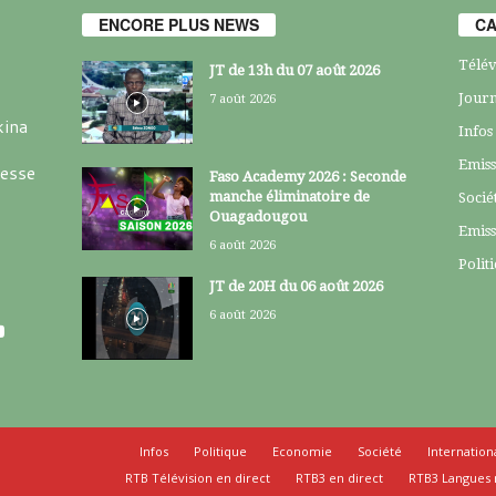
ENCORE PLUS NEWS
CA
Télév
JT de 13h du 07 août 2026
Journ
7 août 2026
kina
Infos
Emiss
resse
Faso Academy 2026 : Seconde
manche éliminatoire de
Socié
Ouagadougou
Emiss
6 août 2026
Polit
JT de 20H du 06 août 2026
6 août 2026
Infos
Politique
Economie
Société
Internation
RTB Télévision en direct
RTB3 en direct
RTB3 Langues 