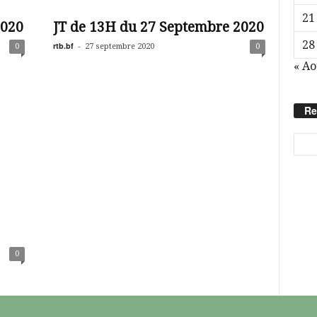
21
2020
JT de 13H du 27 Septembre 2020
28
rtb.bf
-
0
27 septembre 2020
0
« Ao
Re
0