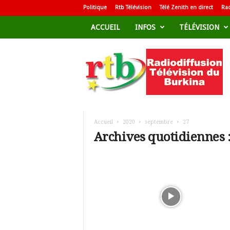
Politique
Rtb Télévision
Télé Zenith en direct
Rad
ACCUEIL
INFOS
TÉLÉVISION
R
a
d
i
o
d
i
f
Accueil
2020
septembre
27
f
Archives quotidiennes 
u
s
i
o
n
T
é
l