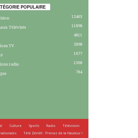
TÉGORIE POPULAIRE
12463
ision
11898
aux Télévisés
4811
2898
ions TV
1677
té
1368
ions radio
784
ique
al
Culture
Sports
Radio
Télévision
nationales
Télé Zénith : Prenez de la Hauteur !