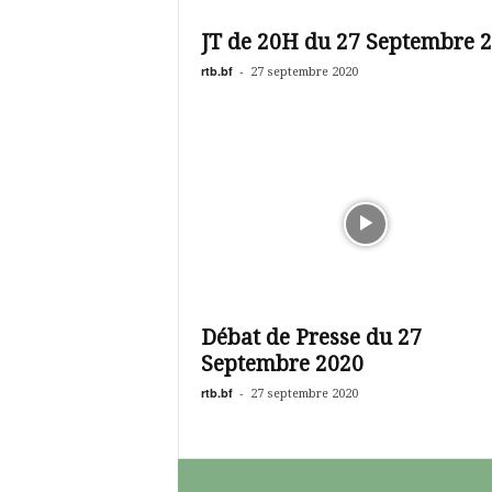
é
v
JT de 20H du 27 Septembre 
i
s
rtb.bf
-
27 septembre 2020
i
o
n
d
u
B
u
r
k
i
n
Débat de Presse du 27
a
Septembre 2020
rtb.bf
-
27 septembre 2020