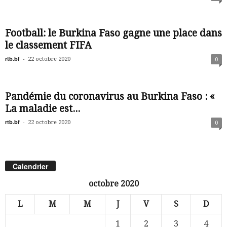
Football: le Burkina Faso gagne une place dans
le classement FIFA
rtb.bf
-
22 octobre 2020
0
Pandémie du coronavirus au Burkina Faso : «
La maladie est...
rtb.bf
-
22 octobre 2020
0
Calendrier
octobre 2020
L
M
M
J
V
S
D
1
2
3
4