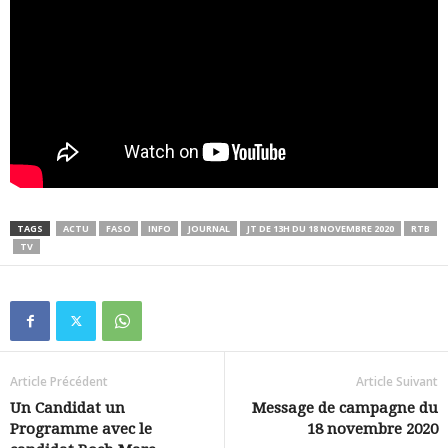
TAGS
ACTU
FASO
INFO
JOURNAL
JT DE 13H DU 18 NOVEMBRE 2020
RTB
TV
Article Précédent
Article Suivant
Un Candidat un
Message de campagne du
Programme avec le
18 novembre 2020