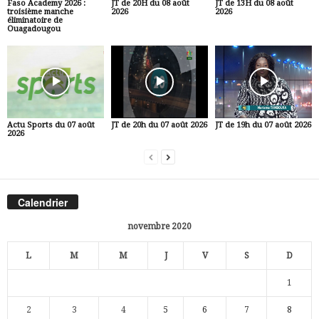
Faso Academy 2026 :
JT de 20H du 08 août
JT de 13H du 08 août
troisième manche
2026
2026
éliminatoire de
Ouagadougou
Actu Sports du 07 août
JT de 20h du 07 août 2026
JT de 19h du 07 août 2026
2026
Calendrier
novembre 2020
L
M
M
J
V
S
D
1
2
3
4
5
6
7
8