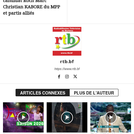
candidat Roch Marc
Christian KABORE du MPP
et partis alliés
rtb.bf
https://www.rtb.bf
ARTICLES CONNEXES
PLUS DE L'AUTEUR