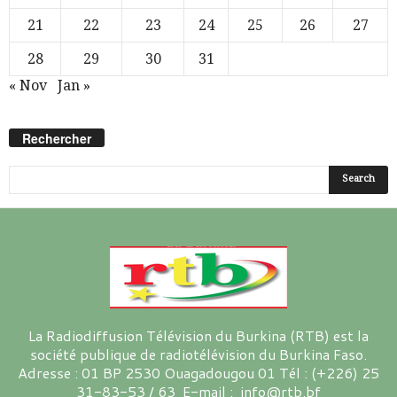
21
22
23
24
25
26
27
28
29
30
31
« Nov
Jan »
Rechercher
La Radiodiffusion Télévision du Burkina (RTB) est la
société publique de radiotélévision du Burkina Faso.
Adresse : 01 BP 2530 Ouagadougou 01 Tél : (+226) 25
31-83-53 / 63 E-mail : info@rtb.bf