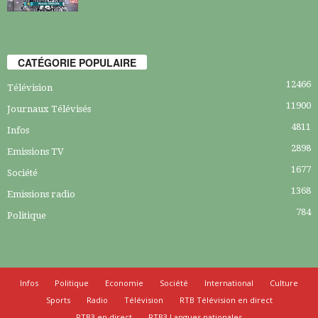
CATÉGORIE POPULAIRE
12466
Télévision
11900
Journaux Télévisés
4811
Infos
2898
Emissions TV
1677
Société
1368
Emissions radio
784
Politique
Infos
Politique
Economie
Société
International
Culture
Sports
Radio
Télévision
RTB Télévision en direct
RTB3 en direct
RTB3 Langues nationales