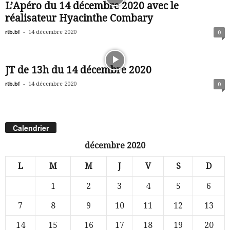
L’Apéro du 14 décembre 2020 avec le
réalisateur Hyacinthe Combary
rtb.bf
-
14 décembre 2020
0
JT de 13h du 14 décembre 2020
rtb.bf
-
14 décembre 2020
0
Calendrier
décembre 2020
L
M
M
J
V
S
D
1
2
3
4
5
6
7
8
9
10
11
12
13
14
15
16
17
18
19
20