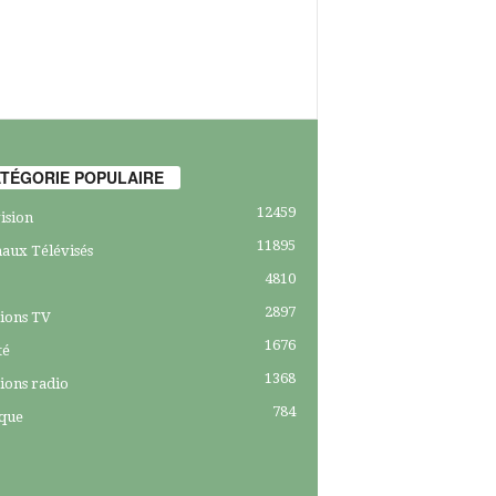
TÉGORIE POPULAIRE
12459
ision
11895
aux Télévisés
4810
2897
ions TV
1676
té
1368
ions radio
784
ique