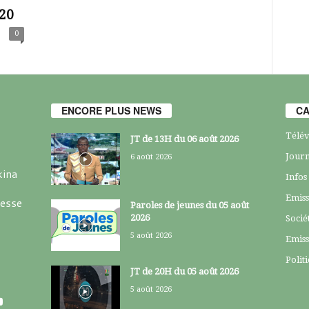
20
0
ENCORE PLUS NEWS
CA
Télév
JT de 13H du 06 août 2026
Journ
6 août 2026
kina
Infos
Emiss
resse
Paroles de jeunes du 05 août
2026
Socié
5 août 2026
Emiss
Polit
JT de 20H du 05 août 2026
5 août 2026