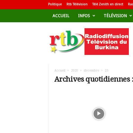
Politique
Rtb Télévision
Télé Zenith en direct
Rad
ACCUEIL
INFOS
TÉLÉVISION
R
a
d
i
o
d
i
f
Accueil
2020
décembre
25
f
Archives quotidiennes 
u
s
i
o
n
T
é
l