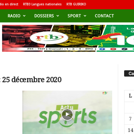
io en direct
RTB3 Langues nationales
RTB GUIRIKO
RADIO
DOSSIERS
SPORT
CONTACT
Ca
: 25 décembre 2020
L
7
14