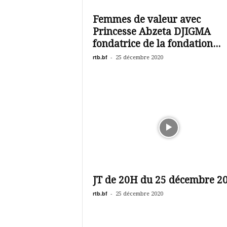
é
v
Femmes de valeur avec
i
Princesse Abzeta DJIGMA
s
i
fondatrice de la fondation...
o
rtb.bf
-
25 décembre 2020
n
d
u
B
u
r
k
i
n
a
JT de 20H du 25 décembre 2
rtb.bf
-
25 décembre 2020