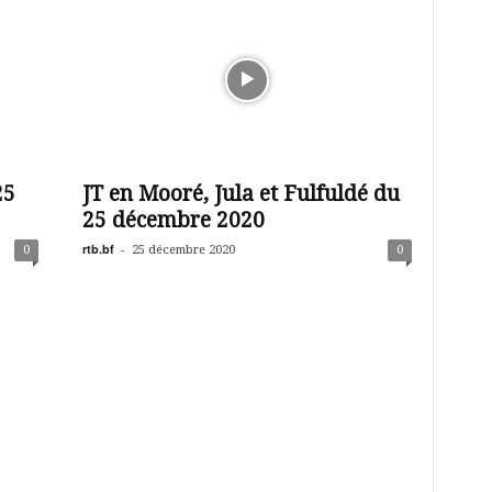
25
JT en Mooré, Jula et Fulfuldé du
25 décembre 2020
rtb.bf
-
0
25 décembre 2020
0