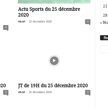
21
Actu Sports du 25 décembre
2020
28
rtb.bf
-
25 décembre 2020
0
« N
0
Re
020
JT de 19H du 25 décembre 2020
rtb.bf
-
0
25 décembre 2020
0