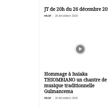
é
v
JT de 20h du 26 décembre 20
i
s
rtb.bf
-
26 décembre 2020
i
o
n
d
u
B
u
r
k
i
n
Hommage à Issiaka
a
THIOMBIANO un chantre de 
musique traditionnelle
Gulmancema
rtb.bf
-
26 décembre 2020