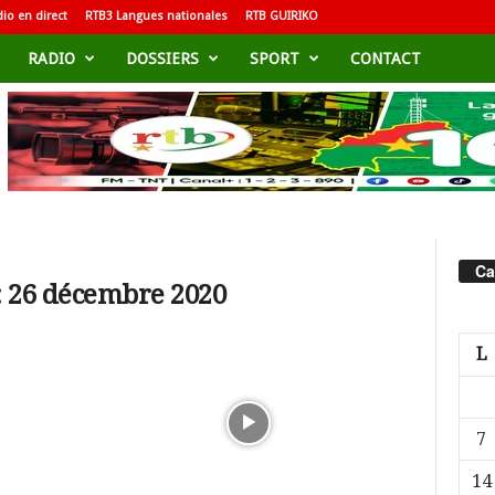
io en direct
RTB3 Langues nationales
RTB GUIRIKO
RADIO
DOSSIERS
SPORT
CONTACT
Ca
: 26 décembre 2020
L
7
14