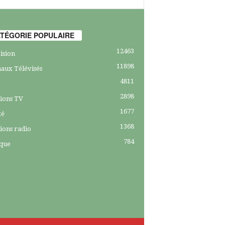
TÉGORIE POPULAIRE
12463
ision
11898
aux Télévisés
4811
2898
ions TV
1677
té
1368
ions radio
784
ique