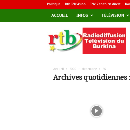
Politique
Rtb Télévision
Télé Zenith en direct
Rad
ACCUEIL
INFOS
TÉLÉVISION
R
a
d
i
o
d
i
f
Accueil
2020
décembre
26
f
Archives quotidiennes 
u
s
i
o
n
T
é
l