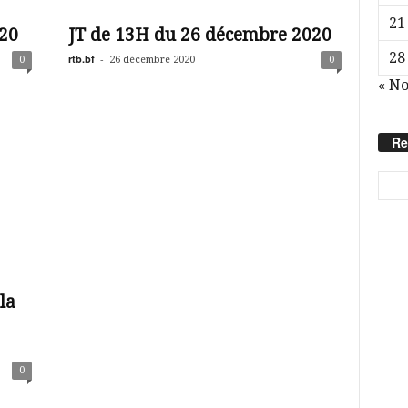
21
20
JT de 13H du 26 décembre 2020
28
rtb.bf
-
0
26 décembre 2020
0
« N
Re
la
0