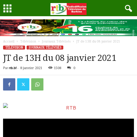
Accueil
Télévision
Journaux Télévisés
JT de 13H du 08 janvier 2021
TÉLÉVISION
JOURNAUX TÉLÉVISÉS
JT de 13H du 08 janvier 2021
Par
rtb.bf
-
8 janvier 2021
1508
0