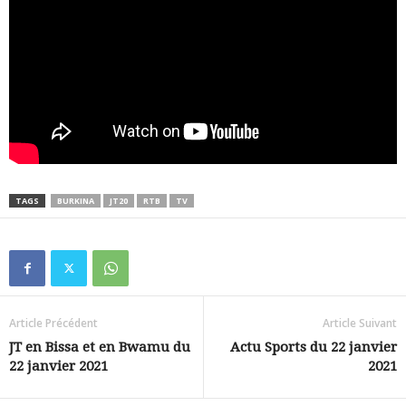
TAGS
BURKINA
JT20
RTB
TV
Article Précédent
Article Suivant
JT en Bissa et en Bwamu du
Actu Sports du 22 janvier
22 janvier 2021
2021