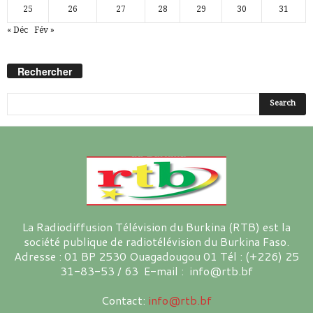
25
26
27
28
29
30
31
« Déc
Fév »
Rechercher
La Radiodiffusion Télévision du Burkina (RTB) est la
société publique de radiotélévision du Burkina Faso.
Adresse : 01 BP 2530 Ouagadougou 01 Tél : (+226) 25
31-83-53 / 63 E-mail : info@rtb.bf
Contact:
info@rtb.bf