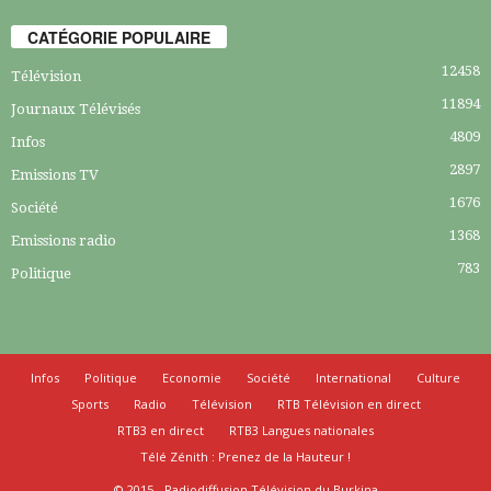
CATÉGORIE POPULAIRE
12458
Télévision
11894
Journaux Télévisés
4809
Infos
2897
Emissions TV
1676
Société
1368
Emissions radio
783
Politique
Infos
Politique
Economie
Société
International
Culture
Sports
Radio
Télévision
RTB Télévision en direct
RTB3 en direct
RTB3 Langues nationales
Télé Zénith : Prenez de la Hauteur !
© 2015 - Radiodiffusion Télévision du Burkina