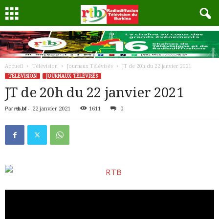
Accueil
Télévision
Journaux Télévisés
JT de 20h du 22 janvier 2021
TÉLÉVISION
JOURNAUX TÉLÉVISÉS
JT de 20h du 22 janvier 2021
Par
rtb.bf
-
22 janvier 2021
1611
0