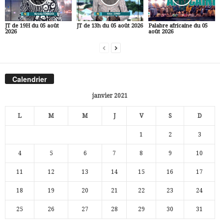
JT de 19H du 05 août
JT de 13h du 05 août 2026
Palabre africaine du 05
2026
août 2026
Calendrier
janvier 2021
L
M
M
J
V
S
D
1
2
3
4
5
6
7
8
9
10
11
12
13
14
15
16
17
18
19
20
21
22
23
24
25
26
27
28
29
30
31