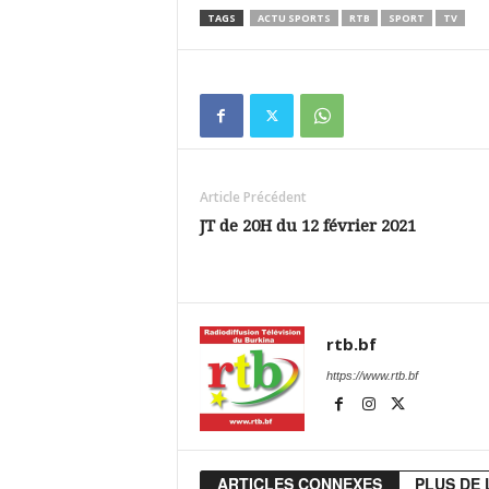
TAGS
ACTU SPORTS
RTB
SPORT
TV
Article Précédent
JT de 20H du 12 février 2021
rtb.bf
https://www.rtb.bf
ARTICLES CONNEXES
PLUS DE 