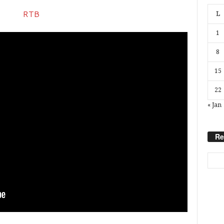
L
1
8
15
22
« Jan
Re