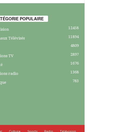
TÉGORIE POPULAIRE
12458
ision
11894
aux Télévisés
4809
2897
ions TV
1676
té
1368
ions radio
783
ique
al
Culture
Sports
Radio
Télévision