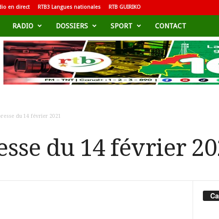
io en direct
RTB3 Langues nationales
RTB GUIRIKO
RADIO
DOSSIERS
SPORT
CONTACT
resse du 14 février 2021
esse du 14 février 2
Ca