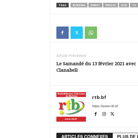
TAGS
BURKINA
DEBAT
PRESSE
RTB
TV
Article Précédent
Le Samandé du 13 février 2021 avec
Clanabell
rtb.bf
https://www.rtb.bf
ARTICLES CONNEXES
PLUS DE 