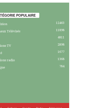
TÉGORIE POPULAIRE
12463
ision
11898
aux Télévisés
4811
2898
ions TV
1677
té
1368
ions radio
784
ique