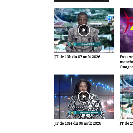
JT de 13h du 07 août 2026
Faso A
manche
Ouaga
JT de 19H du 06 août 2026
JT de 1