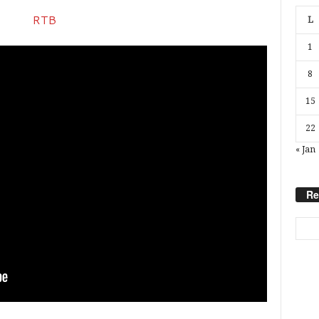
L
1
8
15
22
« Jan
Re