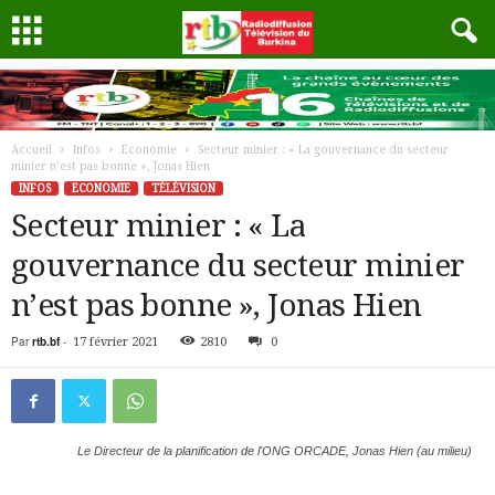
Accueil
Infos
Economie
Secteur minier : « La gouvernance du secteur
minier n’est pas bonne », Jonas Hien
INFOS
ECONOMIE
TÉLÉVISION
Secteur minier : « La
gouvernance du secteur minier
n’est pas bonne », Jonas Hien
Par
rtb.bf
-
17 février 2021
2810
0
Le Directeur de la planification de l'ONG ORCADE, Jonas Hien (au milieu)