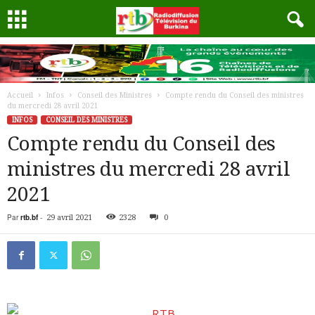
Accueil
Infos
Conseil des Ministres
Compte rendu du Conseil des ministres
du mercredi 28 avril 2021
INFOS
CONSEIL DES MINISTRES
Compte rendu du Conseil des
ministres du mercredi 28 avril
2021
Par
rtb.bf
-
29 avril 2021
2328
0