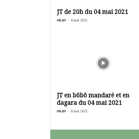
é
v
JT de 20h du 04 mai 2021
i
s
rtb.bf
-
4 mai 2021
i
o
n
d
u
B
u
r
k
i
n
JT en bôbô mandaré et en
a
dagara du 04 mai 2021
rtb.bf
-
4 mai 2021