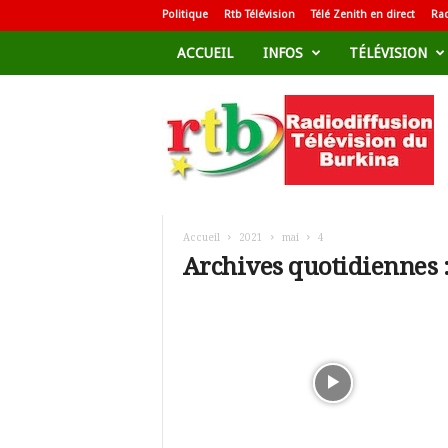
Politique
Rtb Télévision
Télé Zenith en direct
Rad
ACCUEIL
INFOS
TÉLÉVISION
R
a
d
i
o
d
i
f
Accueil
2021
mai
4
f
Archives quotidiennes :
u
s
i
o
n
T
é
l