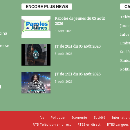
ENCORE PLUS NEWS
CA
Télév
Paroles de jeunes du 05 août
2026
Journ
5 août 2026
kina
Infos
Emiss
resse
JT de 20H du 05 août 2026
Socié
5 août 2026
Emiss
Polit
JT de 19H du 05 août 2026
5 août 2026
Infos
Politique
Economie
Société
Internation
RTB Télévision en direct
RTB3 en direct
RTB3 Langues 