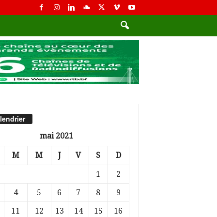
lendrier
mai 2021
M
M
J
V
S
D
1
2
4
5
6
7
8
9
11
12
13
14
15
16