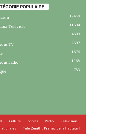
TÉGORIE POPULAIRE
12458
ision
11894
aux Télévisés
4809
2897
ions TV
1676
té
1368
ions radio
783
ique
al
Culture
Sports
Radio
Télévision
nationales
Télé Zénith : Prenez de la Hauteur !