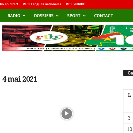
io en direct
RTB3 Langues nationales
RTB GUIRIKO
RADIO
DOSSIERS
SPORT
CONTACT
Ca
 4 mai 2021
L
3
10