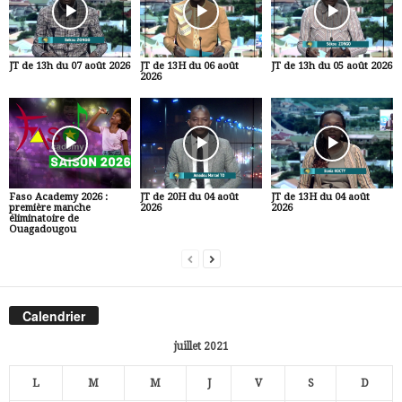
JT de 13h du 07 août 2026
JT de 13H du 06 août
JT de 13h du 05 août 2026
2026
Faso Academy 2026 :
JT de 20H du 04 août
JT de 13H du 04 août
première manche
2026
2026
éliminatoire de
Ouagadougou
Calendrier
juillet 2021
L
M
M
J
V
S
D