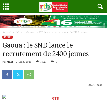
Accueil
Infos
Gaoua : le SND lance le recrutement de 2400 jeunes
INFOS
Gaoua : le SND lance le
recrutement de 2400 jeunes
Par
rtb.bf
-
2 juillet 2021
3427
0
Photo: SND