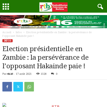
Accueil
Infos
Election présidentielle en Zambie : la persévérance de
l’opposant Hakainde paie !
INFOS
Election présidentielle en
Zambie : la persévérance de
l’opposant Hakainde paie !
Par
rtb.bf
-
17 août 2021
1328
0