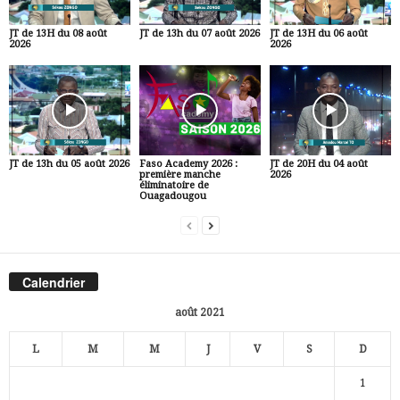
JT de 13H du 08 août
JT de 13h du 07 août 2026
JT de 13H du 06 août
2026
2026
JT de 13h du 05 août 2026
Faso Academy 2026 :
JT de 20H du 04 août
première manche
2026
éliminatoire de
Ouagadougou
Calendrier
août 2021
L
M
M
J
V
S
D
1