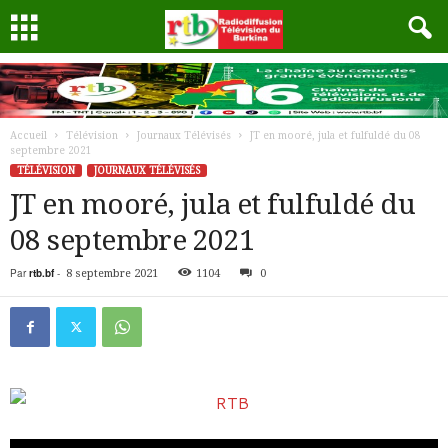
Accueil
Télévision
Journaux Télévisés
JT en mooré, jula et fulfuldé du 08
septembre 2021
TÉLÉVISION
JOURNAUX TÉLÉVISÉS
JT en mooré, jula et fulfuldé du
08 septembre 2021
Par
rtb.bf
-
8 septembre 2021
1104
0