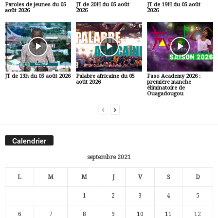
Paroles de jeunes du 05
JT de 20H du 05 août
JT de 19H du 05 août
août 2026
2026
2026
JT de 13h du 05 août 2026
Palabre africaine du 05
Faso Academy 2026 :
août 2026
première manche
éliminatoire de
Ouagadougou
Calendrier
septembre 2021
L
M
M
J
V
S
D
1
2
3
4
5
6
7
8
9
10
11
12