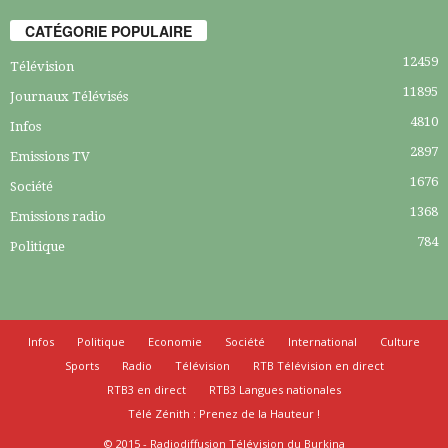
CATÉGORIE POPULAIRE
12459
Télévision
11895
Journaux Télévisés
4810
Infos
2897
Emissions TV
1676
Société
1368
Emissions radio
784
Politique
Infos
Politique
Economie
Société
International
Culture
Sports
Radio
Télévision
RTB Télévision en direct
RTB3 en direct
RTB3 Langues nationales
Télé Zénith : Prenez de la Hauteur !
© 2015 - Radiodiffusion Télévision du Burkina