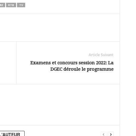
RE
RTB
TV
Article Suivant
Examens et concours session 2022: La
DGEC déroule le programme
L'AUTEUR