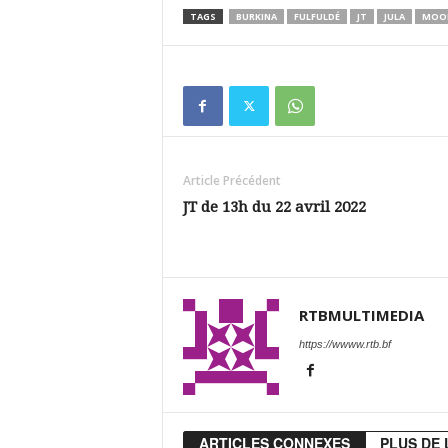
TAGS
BURKINA
FULFULDÉ
JT
JULA
MOO
Article Précédent
JT de 13h du 22 avril 2022
RTBMULTIMEDIA
https://wwww.rtb.bf
ARTICLES CONNEXES
PLUS DE 