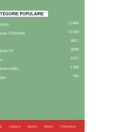
TÉGORIE POPULAIRE
12466
ision
11900
aux Télévisés
4811
2898
ions TV
1677
té
1368
ions radio
784
ique
al
Culture
Sports
Radio
Télévision