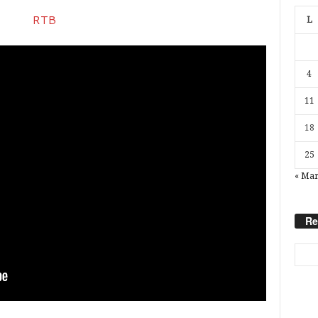
L
4
11
18
25
« Ma
Re