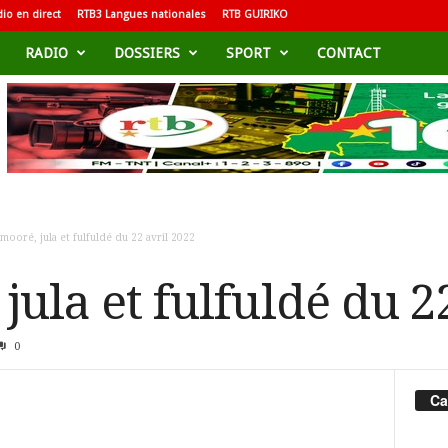
io en direct
RTB3 Langues nationales
RTB GUIRIKO
RADIO
DOSSIERS
SPORT
CONTACT
mooré, jula et fulfuldé du 22 avril 2022
jula et fulfuldé du 2
0
Ca