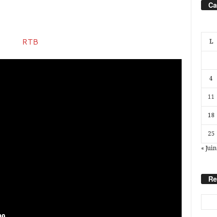
Ca
L
4
11
18
25
« Juin
Re