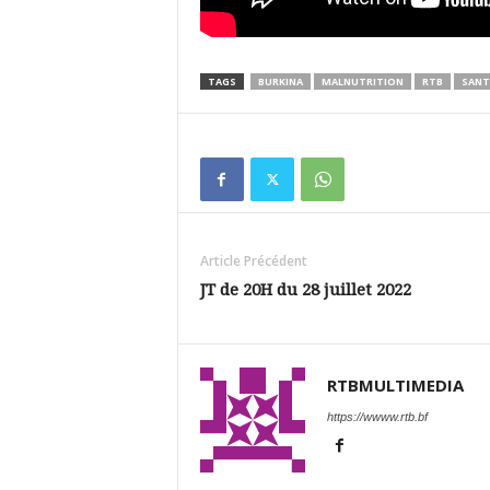
TAGS
BURKINA
MALNUTRITION
RTB
SANT
Article Précédent
JT de 20H du 28 juillet 2022
RTBMULTIMEDIA
https://wwww.rtb.bf