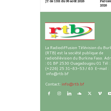
JT de 13H du 06 août 2026
Paroles
2026
La Radiodiffusion Télévision du Bur
(RTB) est la société publique de
radiotélévision du Burkina Faso. Ad
: 01 BP 2530 Ouagadougou 01 Tél :
(+226) 25 31-83-53 / 63 E-mail :
info@rtb.bf
Contact:
info@rtb.bf