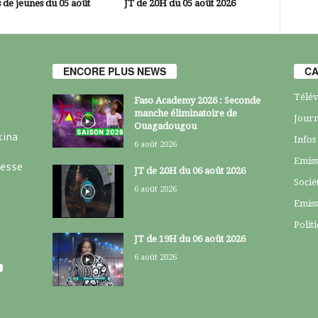
 de jeunes du 05 août
JT de 20H du 05 août 2026
ENCORE PLUS NEWS
CA
Télév
Faso Academy 2026 : Seconde
manche éliminatoire de
Journ
Ouagadougou
kina
Infos
6 août 2026
Emiss
resse
JT de 20H du 06 août 2026
Socié
6 août 2026
Emiss
Polit
JT de 19H du 06 août 2026
6 août 2026