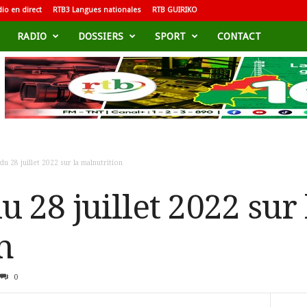
io en direct
RTB3 Langues nationales
RTB GUIRIKO
RADIO
DOSSIERS
SPORT
CONTACT
u 28 juillet 2022 sur la malnutrition
 28 juillet 2022 sur 
n
0