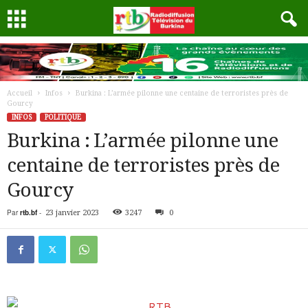
Accueil
Infos
Burkina : L’armée pilonne une centaine de terroristes près de
Gourcy
INFOS
POLITIQUE
Burkina : L’armée pilonne une
centaine de terroristes près de
Gourcy
Par
rtb.bf
-
23 janvier 2023
3247
0