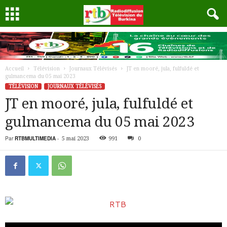
Accueil
Télévision
Journaux Télévisés
JT en mooré, jula, fulfuldé et
gulmancema du 05 mai 2023
TÉLÉVISION
JOURNAUX TÉLÉVISÉS
JT en mooré, jula, fulfuldé et
gulmancema du 05 mai 2023
Par
RTBMULTIMEDIA
-
5 mai 2023
991
0