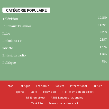
CATÉGORIE POPULAIRE
12459
Télévision
11895
Journaux Télévisés
4810
Infos
2897
Emissions TV
1676
Société
1368
Emissions radio
784
Politique
Infos
Politique
Economie
Société
International
Culture
Sports
Radio
Télévision
RTB Télévision en direct
RTB3 en direct
RTB3 Langues nationales
Télé Zénith : Prenez de la Hauteur !