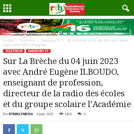
Accueil
Télévision
Emissions TV
Sur La Brèche du 04 juin 2023 avec André
Eugène ILBOUDO, enseignant...
TÉLÉVISION
EMISSIONS TV
Sur La Brèche du 04 juin 2023
avec André Eugène ILBOUDO,
enseignant de profession,
directeur de la radio des écoles
et du groupe scolaire l’Académie
Par
RTBMULTIMEDIA
-
4 juin 2023
1450
0