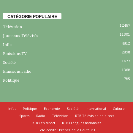
CATÉGORIE POPULAIRE
12467
Télévision
11901
Journaux Télévisés
4812
Infos
2898
Emissions TV
1677
Société
1368
Emissions radio
785
Politique
Infos
Politique
Economie
Société
International
Culture
Sports
Radio
Télévision
RTB Télévision en direct
RTB3 en direct
RTB3 Langues nationales
Télé Zénith : Prenez de la Hauteur !