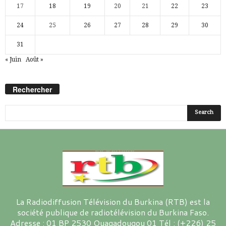
17
18
19
20
21
22
23
24
25
26
27
28
29
30
31
« Juin
Août »
Rechercher
La Radiodiffusion Télévision du Burkina (RTB) est la
société publique de radiotélévision du Burkina Faso.
Adresse : 01 BP 2530 Ouagadougou 01 Tél : (+226) 25