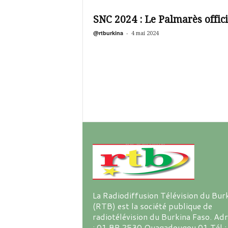
é
v
SNC 2024 : Le Palmarès offici
i
s
@rtburkina
-
4 mai 2024
i
o
n
d
u
B
u
r
k
i
n
a
La Radiodiffusion Télévision du Bur
(RTB) est la société publique de
radiotélévision du Burkina Faso. Ad
: 01 BP 2530 Ouagadougou 01 Tél :