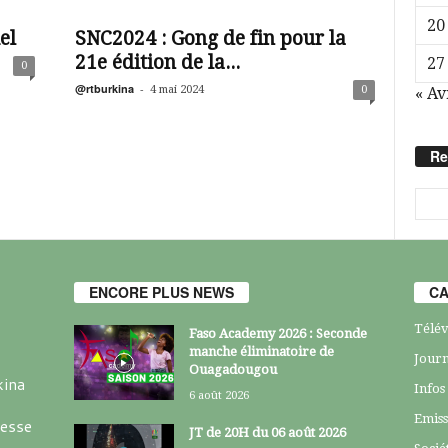
20
el
SNC2024 : Gong de fin pour la
21e édition de la...
27
0
@rtburkina
-
4 mai 2024
0
« Av
Re
ENCORE PLUS NEWS
CA
Télév
Faso Academy 2026 : Seconde
manche éliminatoire de
Journ
Ouagadougou
kina
Infos
6 août 2026
Emiss
resse
JT de 20H du 06 août 2026