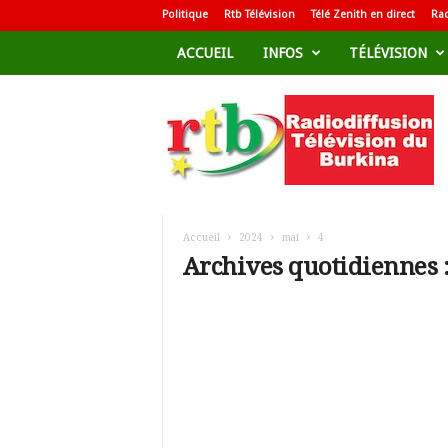
Politique
Rtb Télévision
Télé Zenith en direct
Rad
ACCUEIL
INFOS
TÉLÉVISION
R
a
d
i
o
d
i
f
Accueil
2024
mai
4
f
Archives quotidiennes :
u
s
i
o
n
T
é
l