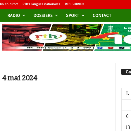
io en direct
RTB3 Langues nationales
RTB GUIRIKO
RADIO
DOSSIERS
SPORT
CONTACT
Ca
 4 mai 2024
L
6
13