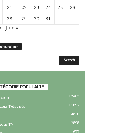
21
22
23
24
25
26
28
29
30
31
r
Juin »
chercher
TÉGORIE POPULAIRE
12462
ision
11897
aux Télévisés
4810
2898
ions TV
1677