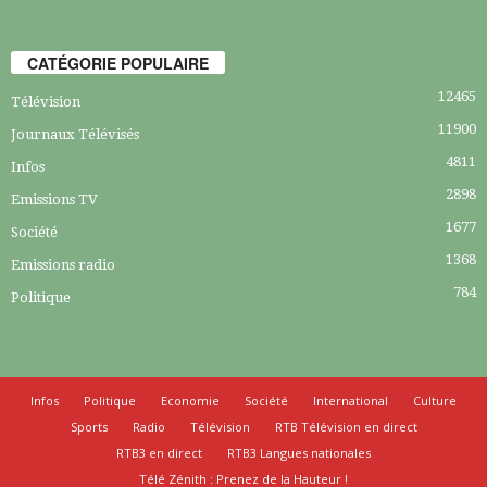
CATÉGORIE POPULAIRE
12465
Télévision
11900
Journaux Télévisés
4811
Infos
2898
Emissions TV
1677
Société
1368
Emissions radio
784
Politique
Infos
Politique
Economie
Société
International
Culture
Sports
Radio
Télévision
RTB Télévision en direct
RTB3 en direct
RTB3 Langues nationales
Télé Zénith : Prenez de la Hauteur !